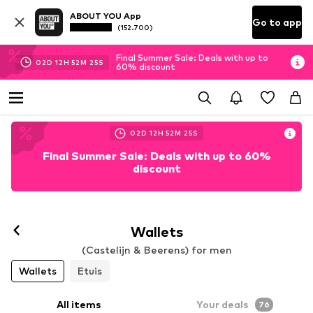
ABOUT YOU App
Go to app
(152.700)
Final Summer Sale: Deals with up to
02
D
12
H
52
M
23
S
60% discount
02
D
12
H
52
M
23
S
Final Summer Sale: Deals with up to 60%
discount
Wallets
(Castelijn & Beerens) for men
Wallets
Etuis
All items
Your deals
76