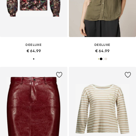
DEELUXE
DEELUXE
€ 64.99
€ 64.99