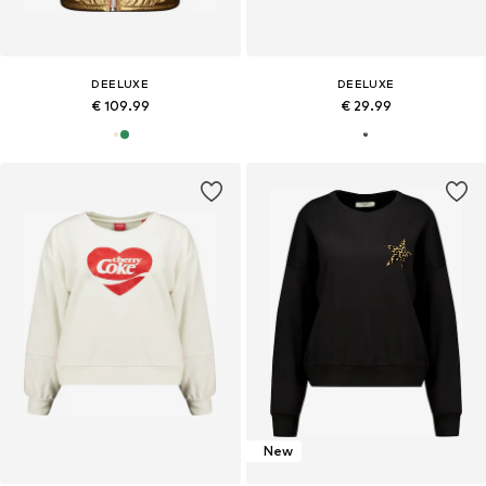
DEELUXE
DEELUXE
€ 109.99
€ 29.99
New