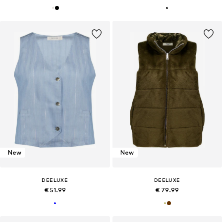
New
New
DEELUXE
DEELUXE
€ 51.99
€ 79.99