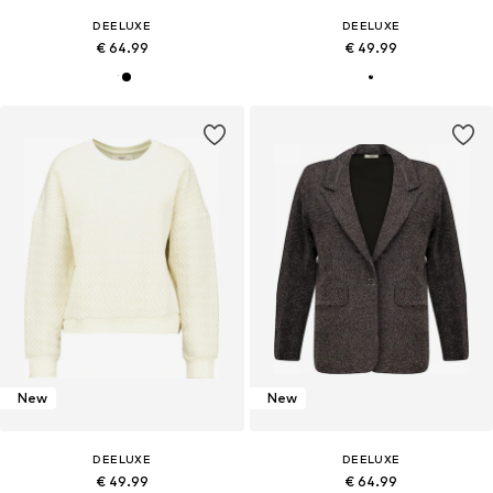
DEELUXE
DEELUXE
€ 64.99
€ 49.99
New
New
DEELUXE
DEELUXE
€ 49.99
€ 64.99