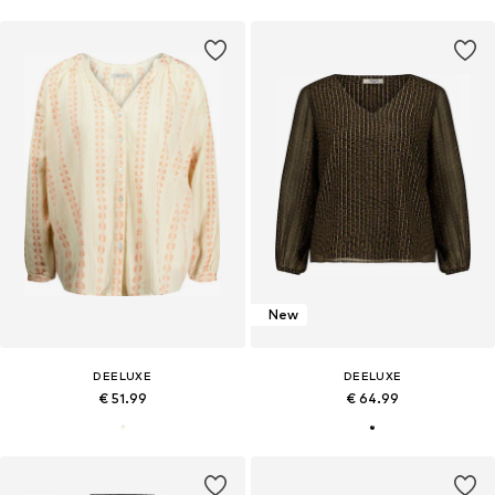
New
DEELUXE
DEELUXE
€ 51.99
€ 64.99