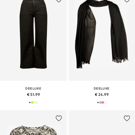
DEELUXE
DEELUXE
€ 51.99
€ 24.99