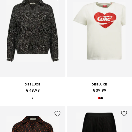
DEELUXE
DEELUXE
€ 49.99
€ 39.99