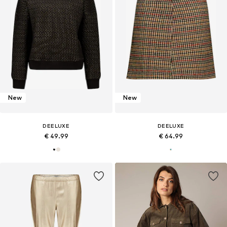
New
New
DEELUXE
DEELUXE
€ 49.99
€ 64.99