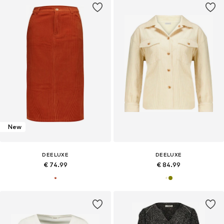
New
DEELUXE
DEELUXE
€ 74.99
€ 84.99