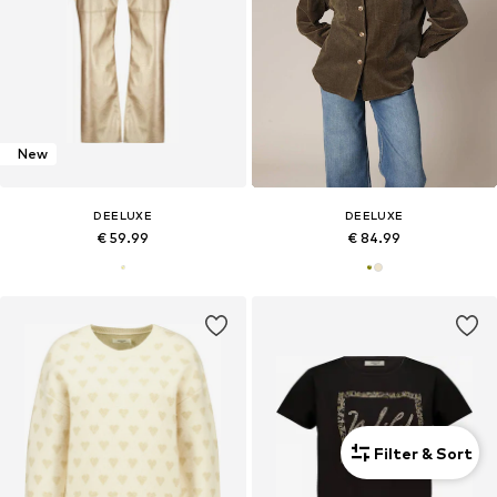
New
DEELUXE
DEELUXE
€ 59.99
€ 84.99
Filter & Sort