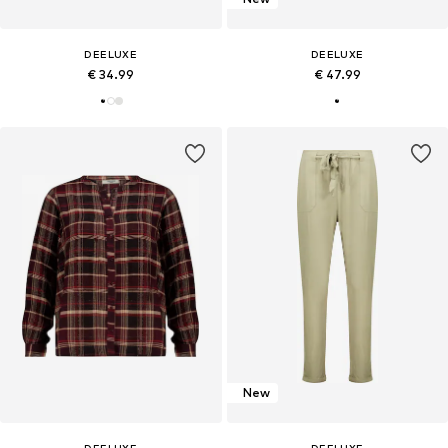
DEELUXE
DEELUXE
€ 34.99
€ 47.99
New
DEELUXE
DEELUXE