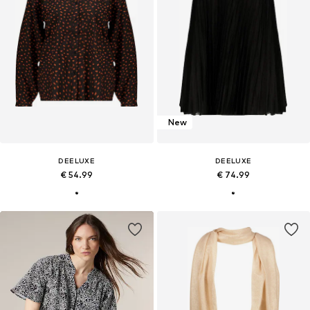
New
DEELUXE
DEELUXE
€ 54.99
€ 74.99