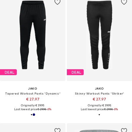
DEAL
DEAL
JAKO
JAKO
Tapered Workout Pants 'Dynamic'
Skinny Workout Pants 'Striker'
€ 27.97
€ 27.97
Originally: € 39.95
Originally: € 39.95
Last lowest price:
€ 29.96
-6%
Last lowest price:
€ 29.96
-6%