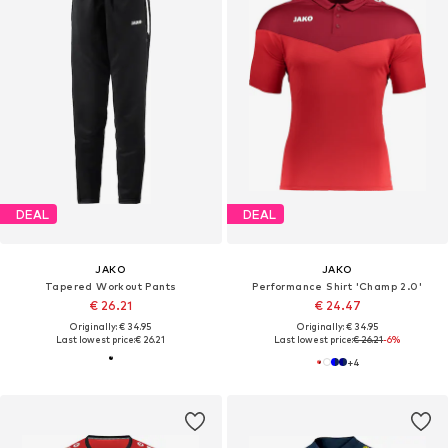
DEAL
DEAL
JAKO
JAKO
Tapered Workout Pants
Performance Shirt 'Champ 2.0'
€ 26.21
€ 24.47
Originally: € 34.95
Originally: € 34.95
Last lowest price:
€ 26.21
Last lowest price:
€ 26.21
-6%
+
4