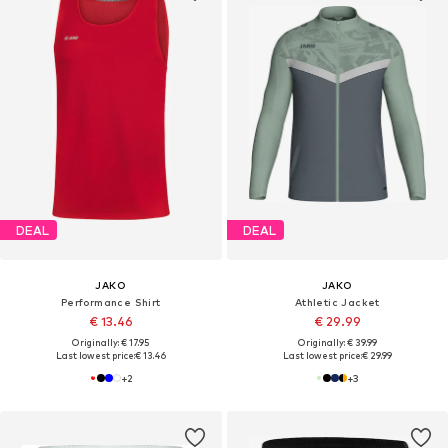
DEAL
DEAL
JAKO
JAKO
Performance Shirt
Athletic Jacket
€ 13.46
€ 29.99
Originally: € 17.95
Originally: € 39.99
Last lowest price:
€ 13.46
Last lowest price:
€ 29.99
+
2
+
3