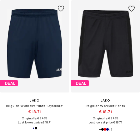
DEAL
DEAL
JAKO
JAKO
Regular Workout Pants 'Dynamic'
Regular Workout Pants
€ 18.71
€ 18.71
Originally: € 24.95
Originally: € 24.95
Last lowest price:
€ 18.71
Last lowest price:
€ 18.71
+
1