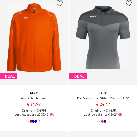
DEAL
DEAL
JAKO
JAKO
Athletic Jacket
Performance Shirt 'Champ 2.0'
€ 34.97
€ 24.47
Originally: € 49.95
Originally: € 34.95
Last lowest price:
€ 37.46
-6%
Last lowest price:
€ 26.21
-6%
+
1
+
4