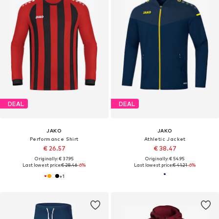
DEAL
DEAL
JAKO
JAKO
Performance Shirt
Athletic Jacket
€ 26.57
€ 38.47
Originally: € 37.95
Originally: € 54.95
Last lowest price:
€ 28.46
-6%
Last lowest price:
€ 41.21
-6%
+
1