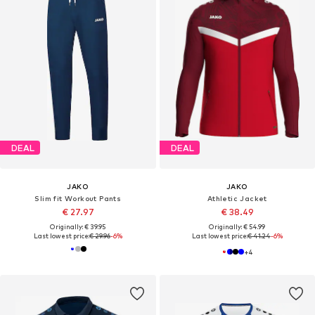
DEAL
DEAL
JAKO
JAKO
Slim fit Workout Pants
Athletic Jacket
€ 27.97
€ 38.49
Originally: € 39.95
Originally: € 54.99
Last lowest price:
€ 29.96
-6%
Last lowest price:
€ 41.24
-6%
+
4