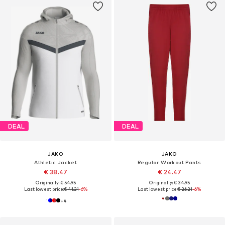
DEAL
DEAL
JAKO
JAKO
Athletic Jacket
Regular Workout Pants
€ 38.47
€ 24.47
Originally: € 54.95
Originally: € 34.95
Last lowest price:
€ 41.21
-6%
Last lowest price:
€ 26.21
-6%
+
4