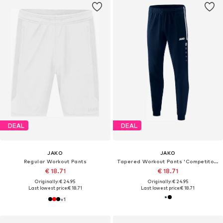
DEAL
DEAL
JAKO
JAKO
Regular Workout Pants
Tapered Workout Pants 'Competiton 2.0'
€ 18.71
€ 18.71
Originally: € 24.95
Originally: € 24.95
Last lowest price:
€ 18.71
Last lowest price:
€ 18.71
+
1