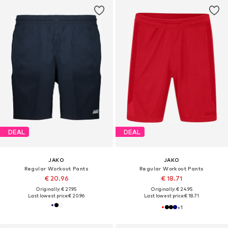
DEAL
DEAL
JAKO
JAKO
Regular Workout Pants
Regular Workout Pants
€ 20.96
€ 18.71
Originally: € 27.95
Originally: € 24.95
Last lowest price:
€ 20.96
Last lowest price:
€ 18.71
+
1