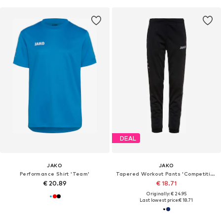
DEAL
JAKO
JAKO
Performance Shirt 'Team'
Tapered Workout Pants 'Competition'
€ 20.89
€ 18.71
Originally: € 24.95
Last lowest price:
€ 18.71