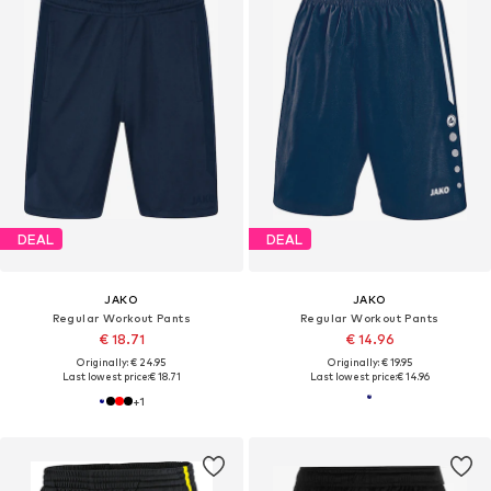
DEAL
DEAL
JAKO
JAKO
Regular Workout Pants
Regular Workout Pants
€ 18.71
€ 14.96
Originally: € 24.95
Originally: € 19.95
Last lowest price:
€ 18.71
Last lowest price:
€ 14.96
+
1