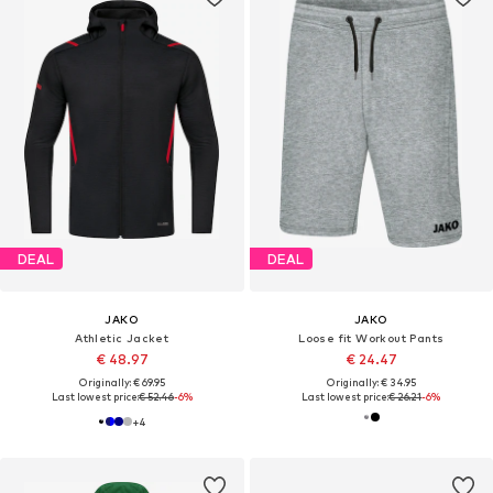
DEAL
DEAL
JAKO
JAKO
Athletic Jacket
Loose fit Workout Pants
€ 48.97
€ 24.47
Originally: € 69.95
Originally: € 34.95
Last lowest price:
€ 52.46
-6%
Last lowest price:
€ 26.21
-6%
+
4