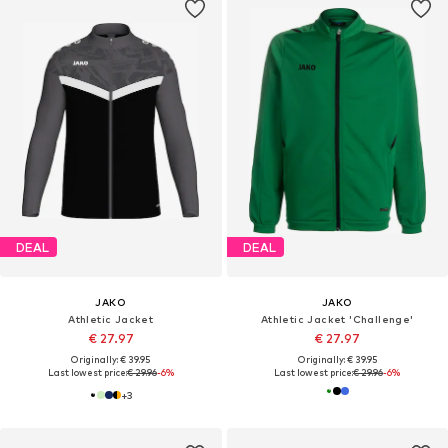
DEAL
DEAL
JAKO
JAKO
Athletic Jacket
Athletic Jacket 'Challenge'
€ 27.97
€ 27.97
Originally: € 39.95
Originally: € 39.95
Last lowest price:
€ 29.96
-6%
Last lowest price:
€ 29.96
-6%
+
3