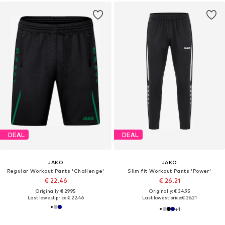
DEAL
DEAL
JAKO
JAKO
Regular Workout Pants 'Challenge'
Slim fit Workout Pants 'Power'
€ 22.46
€ 26.21
Originally: € 29.95
Originally: € 34.95
Last lowest price:
€ 22.46
Last lowest price:
€ 26.21
+
1