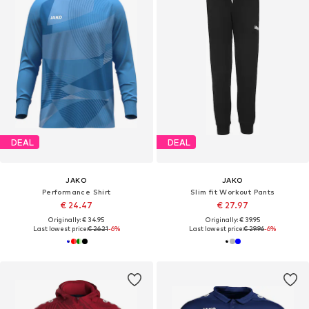
DEAL
DEAL
JAKO
JAKO
Performance Shirt
Slim fit Workout Pants
€ 24.47
€ 27.97
Originally: € 34.95
Originally: € 39.95
Last lowest price:
€ 26.21
-6%
Last lowest price:
€ 29.96
-6%