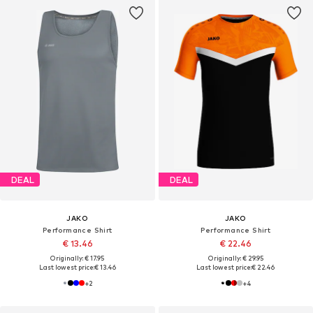
DEAL
DEAL
JAKO
JAKO
Performance Shirt
Performance Shirt
€ 13.46
€ 22.46
Originally: € 17.95
Originally: € 29.95
Last lowest price:
€ 13.46
Last lowest price:
€ 22.46
+
2
+
4