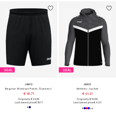
DEAL
DEAL
JAKO
JAKO
Regular Workout Pants 'Dynamic'
Athletic Jacket
€ 18.71
€ 41.21
Originally: € 24.95
Originally: € 54.95
Last lowest price:
€ 18.71
Last lowest price:
€ 41.21
+
4