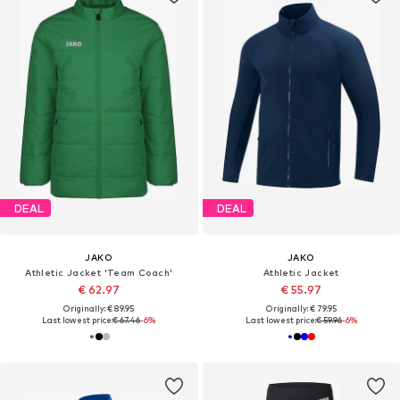
DEAL
DEAL
JAKO
JAKO
Athletic Jacket 'Team Coach'
Athletic Jacket
€ 62.97
€ 55.97
Originally: € 89.95
Originally: € 79.95
Last lowest price:
€ 67.46
-6%
Last lowest price:
€ 59.96
-6%