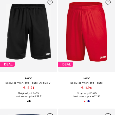
DEAL
DEAL
JAKO
JAKO
Regular Workout Pants 'Active 2'
Regular Workout Pants
€ 18.71
€ 11.96
Originally: € 24.95
Originally: € 15.95
Last lowest price:
€ 18.71
Last lowest price:
€ 11.96