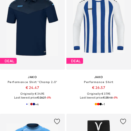
DEAL
DEAL
JAKO
JAKO
Performance Shirt 'Champ 2.0'
Performance Shirt
€ 24.47
€ 26.57
Originally: € 34.95
Originally: € 37.95
Last lowest price:
€ 26.21
-6%
Last lowest price:
€ 28.46
-6%
+
4
+
1