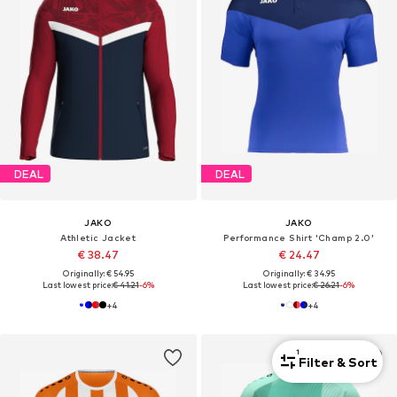
DEAL
DEAL
JAKO
JAKO
Athletic Jacket
Performance Shirt 'Champ 2.0'
€ 38.47
€ 24.47
Originally: € 54.95
Originally: € 34.95
Last lowest price:
€ 41.21
-6%
Last lowest price:
€ 26.21
-6%
+
4
+
4
1
Filter & Sort