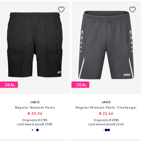
DEAL
DEAL
JAKO
JAKO
Regular Workout Pants
Regular Workout Pants 'Challenge'
€ 20.96
€ 22.46
Originally: € 27.95
Originally: € 29.95
Last lowest price:
€ 20.96
Last lowest price:
€ 22.46