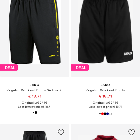
DEAL
DEAL
JAKO
JAKO
Regular Workout Pants 'Active 2'
Regular Workout Pants
€ 18.71
€ 18.71
Originally: € 24.95
Originally: € 24.95
Last lowest price:
€ 18.71
Last lowest price:
€ 18.71
+
1