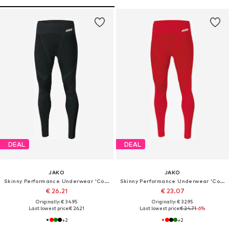
DEAL
DEAL
JAKO
JAKO
Skinny Performance Underwear 'Comfort 2.0'
Skinny Performance Underwear 'Comfort 2.0'
€ 26.21
€ 23.07
Originally: € 34.95
Originally: € 32.95
Last lowest price:
€ 26.21
Last lowest price:
€ 24.71
-6%
+
2
+
2