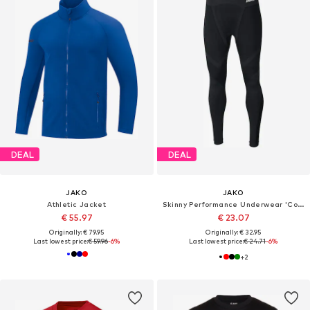
DEAL
DEAL
JAKO
JAKO
Athletic Jacket
Skinny Performance Underwear 'Comfort 2.0'
€ 55.97
€ 23.07
Originally: € 79.95
Originally: € 32.95
Last lowest price:
€ 59.96
-6%
Last lowest price:
€ 24.71
-6%
+
2