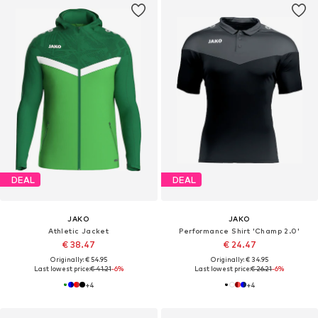
DEAL
DEAL
JAKO
JAKO
Athletic Jacket
Performance Shirt 'Champ 2.0'
€ 38.47
€ 24.47
Originally: € 54.95
Originally: € 34.95
Last lowest price:
€ 41.21
-6%
Last lowest price:
€ 26.21
-6%
+
4
+
4