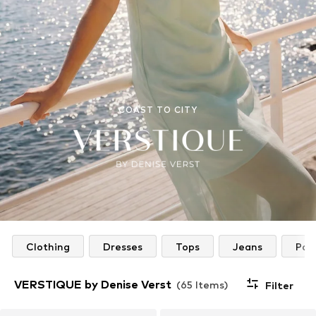
COAST TO CITY
Clothing
Dresses
Tops
Jeans
Pan
VERSTIQUE by Denise Verst
(65 Items)
Filter