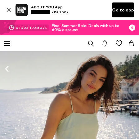
ABOUT YOU App
Go to app
(152.700)
Final Summer Sale: Deals with up to
03
D
03
H
02
M
07
S
60% discount